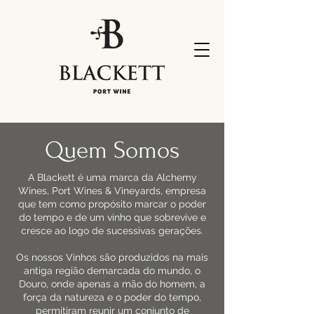
Quem Somos
A Blackett é uma marca da Alchemy
Wines, Port Wines & Vineyards, empresa
que tem como propó
sito marcar o poder
do tempo e de um vinho que sobrevive e
cresce ao logo de sucessivas gerações.
Os nossos Vinhos são produzidos na mais
antiga região demarcada do mundo, o
Douro, onde apenas a mão do homem, a
força da natureza e o poder do tempo,
permitiram reunir um conjunto de